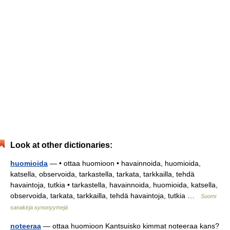
Look at other dictionaries:
huomioida
— • ottaa huomioon • havainnoida, huomioida,
katsella, observoida, tarkastella, tarkata, tarkkailla, tehdä
havaintoja, tutkia • tarkastella, havainnoida, huomioida, katsella,
observoida, tarkata, tarkkailla, tehdä havaintoja, tutkia …
Suomi
sanakirja synonyymejä
noteeraa
— ottaa huomioon Kantsuisko kimmat noteeraa kans?