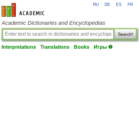
RU
DE
ES
FR
en-academic.com
Academic Dictionaries and Encyclopedias
Search!
Interpretations
Translations
Books
Игры ⚽