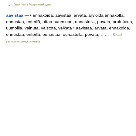
…
Suomen slangisanakirjaa
aavistaa
— • ennakoida, aavistaa, arvata, arvioida ennakolta,
ennustaa, enteillä, ottaa huomioon, ounastella, povata, profetoida,
uumoilla, vainuta, vaistota, veikata • aavistaa, arvata, ennakoida,
ennustaa, enteillä, ounastaa, ounastella, povata,… …
Suomi
sanakirja synonyymejä