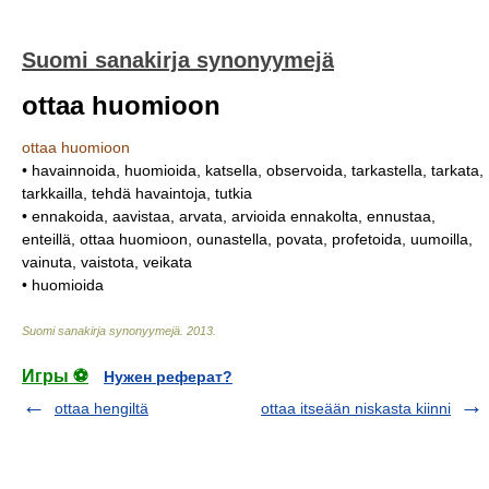
Suomi sanakirja synonyymejä
ottaa huomioon
ottaa huomioon
• havainnoida, huomioida, katsella, observoida, tarkastella, tarkata,
tarkkailla, tehdä havaintoja, tutkia
• ennakoida, aavistaa, arvata, arvioida ennakolta, ennustaa,
enteillä, ottaa huomioon, ounastella, povata, profetoida, uumoilla,
vainuta, vaistota, veikata
• huomioida
Suomi sanakirja synonyymejä
.
2013
.
Игры ⚽
Нужен реферат?
ottaa hengiltä
ottaa itseään niskasta kiinni